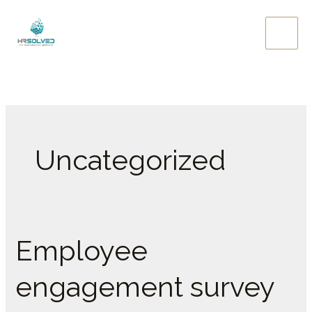
Skip
to
content
Uncategorized
Employee
Employee
engagement
engagement survey
survey