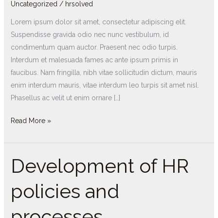
Uncategorized
/
hrsolved
Lorem ipsum dolor sit amet, consectetur adipiscing elit.
Suspendisse gravida odio nec nunc vestibulum, id
condimentum quam auctor. Praesent nec odio turpis.
Interdum et malesuada fames ac ante ipsum primis in
faucibus. Nam fringilla, nibh vitae sollicitudin dictum, mauris
enim interdum mauris, vitae interdum leo turpis sit amet nisl.
Phasellus ac velit ut enim ornare […]
Read More »
Development of HR
Development
of
policies and
HR
policies
processes
and